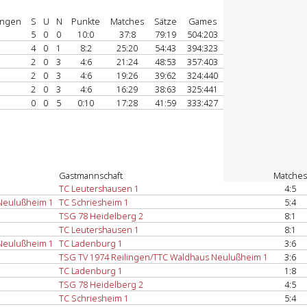
ngen
S
U
N
Punkte
Matches
Sätze
Games
5
0
0
10:0
37:8
79:19
504:203
4
0
1
8:2
25:20
54:43
394:323
2
0
3
4:6
21:24
48:53
357:403
2
0
3
4:6
19:26
39:62
324:440
2
0
3
4:6
16:29
38:63
325:441
0
0
5
0:10
17:28
41:59
333:427
Gastmannschaft
Matches
TC Leutershausen 1
4:5
 Neulußheim 1
TC Schriesheim 1
5:4
TSG 78 Heidelberg 2
8:1
TC Leutershausen 1
8:1
 Neulußheim 1
TC Ladenburg 1
3:6
TSG TV 1974 Reilingen/TTC Waldhaus Neulußheim 1
3:6
TC Ladenburg 1
1:8
TSG 78 Heidelberg 2
4:5
TC Schriesheim 1
5:4