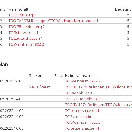
ang
Mannschaft
Begegnu
1
TC Ladenburg 1
5
2
TSG TV 1974 Reilingen/TTC Waldhaus Neulußheim 1
5
3
TSG 78 Heidelberg 2
5
4
TC Schriesheim 1
5
5
TC Leutershausen 1
5
6
TC Weinheim 1902 2
5
plan
Spielort
Platz
Heimmannschaft
.05.2025 14:00
TC Weinheim 1902 2
Neulußheim
TSG TV 1974 Reilingen/TTC Waldhaus
TC Ladenburg 1
.05.2025 14:00
TSG 78 Heidelberg 2
TSG TV 1974 Reilingen/TTC Waldhaus
.05.2025 11:00
TC Leutershausen 1
.05.2025 14:00
TC Schriesheim 1
TC Weinheim 1902 2
.06.2025 10:00
TC Leutershausen 1