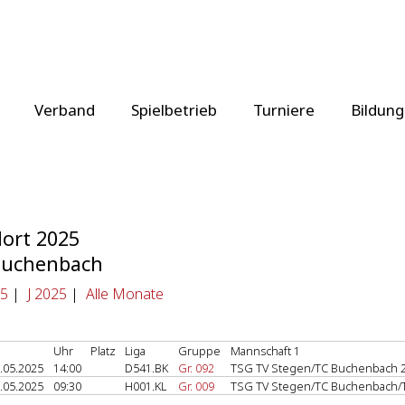
Verband
Spielbetrieb
Turniere
Bildung
lort 2025
Buchenbach
5
|
J 2025
|
Alle Monate
Uhr
Platz
Liga
Gruppe
Mannschaft 1
.05.2025
14:00
D541.BK
Gr. 092
TSG TV Stegen/TC Buchenbach 
.05.2025
09:30
H001.KL
Gr. 009
TSG TV Stegen/TC Buchenbach/T