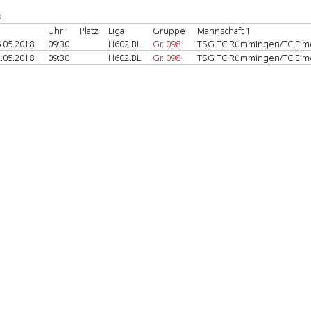
Uhr
Platz
Liga
Gruppe
Mannschaft 1
.05.2018
09:30
H602.BL
Gr. 098
TSG TC Rümmingen/TC Eim
.05.2018
09:30
H602.BL
Gr. 098
TSG TC Rümmingen/TC Eim