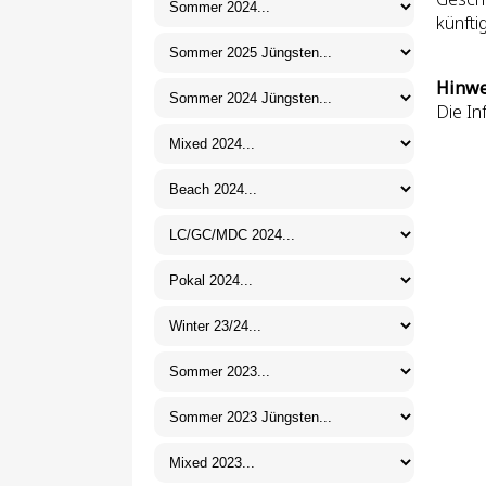
künft
Hinwe
Die In