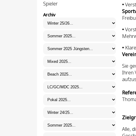
Spieler
•
Vers
Sport
Archiv
Freibu
•
Vors
Mehrwe
•
Klar
Verein
Sie ge
Ihren 
aufzus
Refere
Thoma
Zielg
Alle, 
Geschä