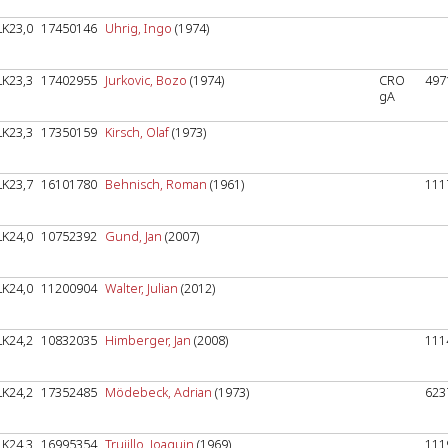
LK23,0
17450146
Uhrig, Ingo
(1974)
LK23,3
17402955
Jurkovic, Bozo
(1974)
CRO
497
gA
LK23,3
17350159
Kirsch, Olaf
(1973)
LK23,7
16101780
Behnisch, Roman
(1961)
111
LK24,0
10752392
Gund, Jan
(2007)
LK24,0
11200904
Walter, Julian
(2012)
LK24,2
10832035
Himberger, Jan
(2008)
111
LK24,2
17352485
Mödebeck, Adrian
(1973)
623
LK24,3
16995354
Trujillo, Joaquin
(1969)
111