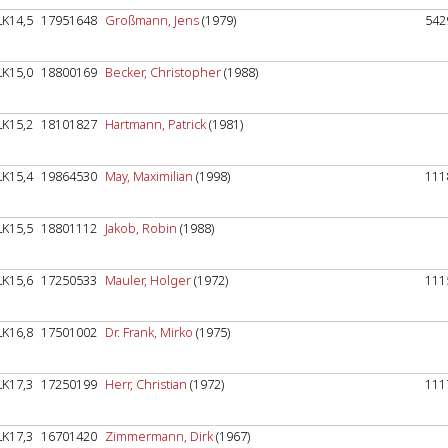
LK14,5
17951648
Großmann, Jens
(1979)
542
LK15,0
18800169
Becker, Christopher
(1988)
LK15,2
18101827
Hartmann, Patrick
(1981)
LK15,4
19864530
May, Maximilian
(1998)
111
LK15,5
18801112
Jakob, Robin
(1988)
LK15,6
17250533
Mauler, Holger
(1972)
111
LK16,8
17501002
Dr. Frank, Mirko
(1975)
LK17,3
17250199
Herr, Christian
(1972)
111
LK17,3
16701420
Zimmermann, Dirk
(1967)