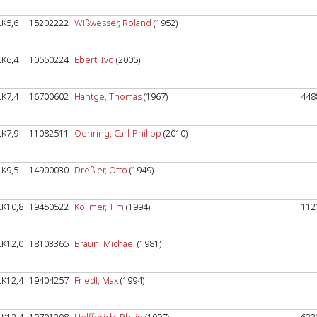
LK5,6
15202222
Wißwesser, Roland
(1952)
LK6,4
10550224
Ebert, Ivo
(2005)
LK7,4
16700602
Hantge, Thomas
(1967)
448
LK7,9
11082511
Oehring, Carl-Philipp
(2010)
LK9,5
14900030
Dreßler, Otto
(1949)
LK10,8
19450522
Kollmer, Tim
(1994)
112
LK12,0
18103365
Braun, Michael
(1981)
LK12,4
19404257
Friedl, Max
(1994)