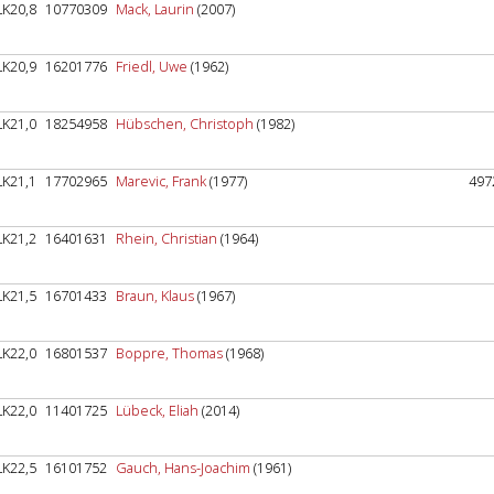
LK20,8
10770309
Mack, Laurin
(2007)
LK20,9
16201776
Friedl, Uwe
(1962)
LK21,0
18254958
Hübschen, Christoph
(1982)
LK21,1
17702965
Marevic, Frank
(1977)
497
LK21,2
16401631
Rhein, Christian
(1964)
LK21,5
16701433
Braun, Klaus
(1967)
LK22,0
16801537
Boppre, Thomas
(1968)
LK22,0
11401725
Lübeck, Eliah
(2014)
LK22,5
16101752
Gauch, Hans-Joachim
(1961)