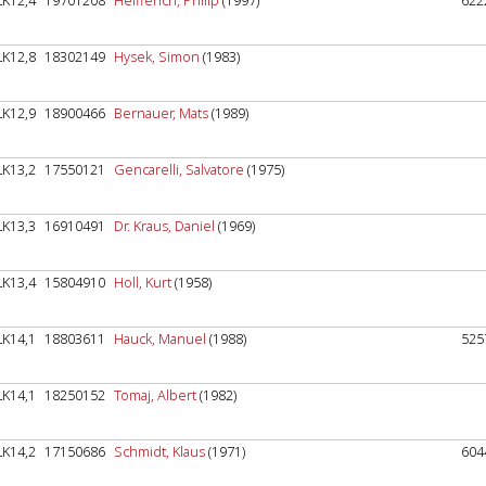
LK12,4
19701208
Helfferich, Philip
(1997)
622
LK12,8
18302149
Hysek, Simon
(1983)
LK12,9
18900466
Bernauer, Mats
(1989)
LK13,2
17550121
Gencarelli, Salvatore
(1975)
LK13,3
16910491
Dr. Kraus, Daniel
(1969)
LK13,4
15804910
Holl, Kurt
(1958)
LK14,1
18803611
Hauck, Manuel
(1988)
525
LK14,1
18250152
Tomaj, Albert
(1982)
LK14,2
17150686
Schmidt, Klaus
(1971)
604