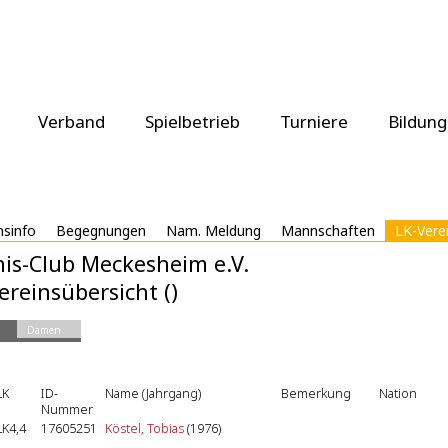
Verband
Spielbetrieb
Turniere
Bildung
nsinfo
Begegnungen
Nam. Meldung
Mannschaften
LK-Vere
is-Club Meckesheim e.V.
ereinsübersicht ()
Damen
LK
ID-
Name (Jahrgang)
Bemerkung
Nation
Nummer
LK4,4
17605251
Köstel, Tobias
(1976)