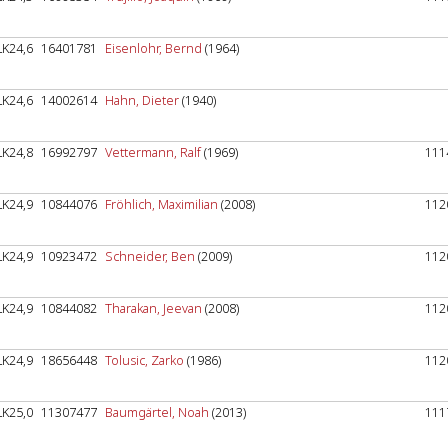
LK24,6
16401781
Eisenlohr, Bernd
(1964)
LK24,6
14002614
Hahn, Dieter
(1940)
LK24,8
16992797
Vettermann, Ralf
(1969)
111
LK24,9
10844076
Fröhlich, Maximilian
(2008)
112
LK24,9
10923472
Schneider, Ben
(2009)
112
LK24,9
10844082
Tharakan, Jeevan
(2008)
112
LK24,9
18656448
Tolusic, Zarko
(1986)
112
LK25,0
11307477
Baumgärtel, Noah
(2013)
111