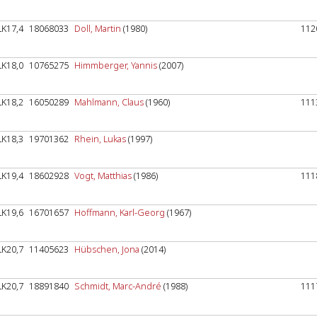
LK17,4
18068033
Doll, Martin
(1980)
112
LK18,0
10765275
Himmberger, Yannis
(2007)
LK18,2
16050289
Mahlmann, Claus
(1960)
111
LK18,3
19701362
Rhein, Lukas
(1997)
LK19,4
18602928
Vogt, Matthias
(1986)
111
LK19,6
16701657
Hoffmann, Karl-Georg
(1967)
LK20,7
11405623
Hübschen, Jona
(2014)
LK20,7
18891840
Schmidt, Marc-André
(1988)
111